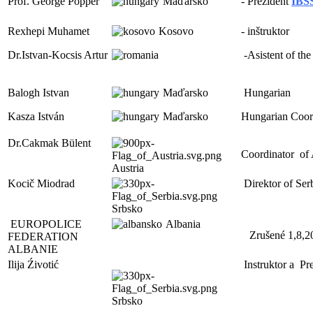
Prof. George Popper
Maďarsko
- Prezident
IBS
Rexhepi Muhamet
Kosovo
- inštruktor
Dr.Istvan-Kocsis Artur
-Asistent of th
Balogh Istvan
Maďarsko
Hungarian
Kasza István
Maďarsko
Hungarian Coor
Dr.Cakmak Bülent
Coordinator of 
Austria
Kocič Miodrad
Direktor of Ser
Srbsko
EUROPOLICE
Albania
Zrušené 1,8,20
FEDERATION
ALBANIE
Ilija Źivotić
Instruktor a Pr
Srbsko