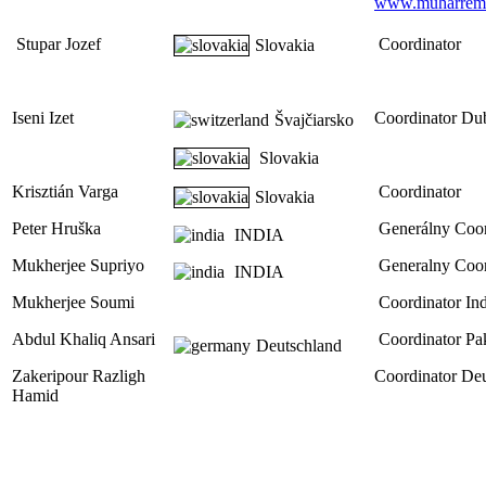
www.muharremh
Stupar Jozef
Coordinator
Slovakia
Iseni Izet
Coordinator Du
Švajčiarsko
Slovakia
Krisztián Varga
Coordinator
Slovakia
Peter Hruška
Generálny Coor
INDIA
Mukherjee Supriyo
Generalny Coor
INDIA
Mukherjee Soumi
Coordinator Ind
Abdul Khaliq Ansari
Coordinator Pak
Deutschland
Zakeripour Razligh
Coordinator De
Hamid