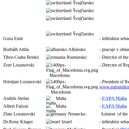
Švajčiarsko
Švajčiarsko
Švajčiarsko
Švajčiarsko
Goza Emir
- inštruktor seb
Borbáth Attila
Albánsko
- pracuje v obla
Tibor-Csaba Benkö
Rumunsko
- Director of t
Zore Lozanovski
- Director of R
Macedonia
Hristijan Lozanovski
- President of 
www.europolice
Macedonia
András Stefan
Malta
-
EAPA Malta
Albert Falzon
Malta
-
EAPA Malta
Zlate Lozanovski
Nemecko
Asistent of th
Dr.Rony Kluger
I
zrael
- inštruktor seb