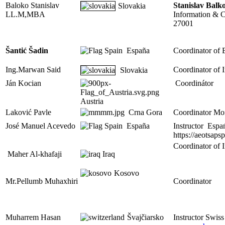
Baloko Stanislav
Stanislav Bal
Slovakia
LL.M,MBA
Information & 
27001
Šantić Šadin
España
Coordinator of 
Ing.Marwan Said
Coordinator of 
Slovakia
Ján Kocian
Coordinátor
Austria
Laković Pavle
Crna Gora
Coordinator Mo
José Manuel Acevedo
España
Instructor Esp
https://aeotsaps
Coordinator of I
Maher Al-khafaji
Iraq
Kosovo
Mr.Pellumb Muhaxhiri
Coordinator
Muharrem Hasan
Švajčiarsko
Instructor Swis